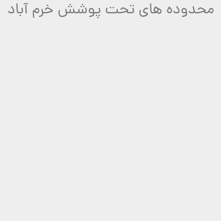
محدوده های تحت پوشش خرم آباد
رزرو تلفنی: ۰۹۹۲۷۰۱۸۸۴۶
لیست عکاسان و آتلیه ها
ورود به آلبوم
استخدام عکاس
ت تجاری
خدمات افزوده
برداری و ساخت تیزر
وبلاگ
 های عکاسی
قیمت عکاسی
ی رایگان
ثبت گزارش خطا