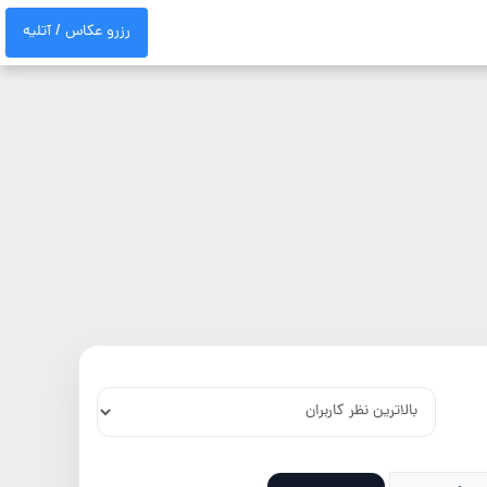
رزرو عکاس / آتلیه