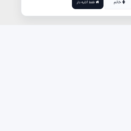
خانم
فقط آتلیه دار