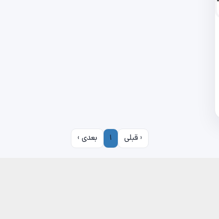
‹ قبلی
1
بعدی ›