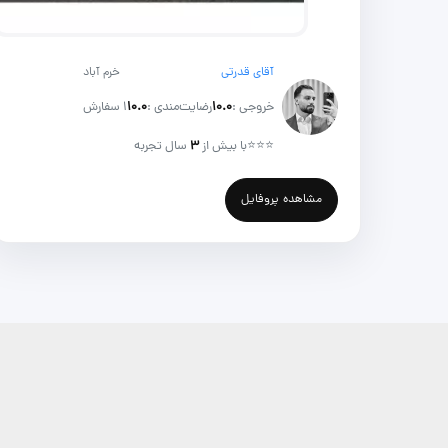
آقای قدرتی
خرم آباد
خروجی :
۱۰.۰
رضایت‌مندی :
۱۰.۰
1 سفارش
⭐⭐⭐
با بیش از
۳
سال تجربه
مشاهده پروفایل