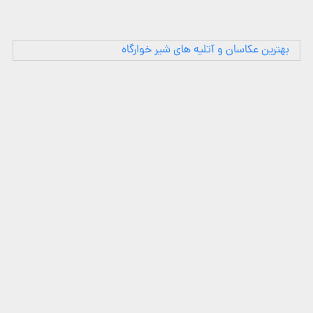
بهترین عکاسان و آتلیه های شیر خوارگاه
کادرو
ارزشهای کادرو
خدما
تماس با ما
فیلم
شرایط و قوانین
مکان
حریم خصوصی
عکاس