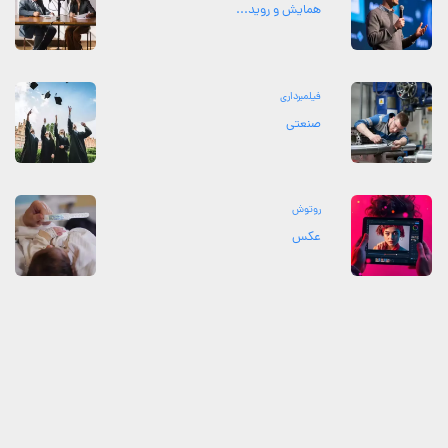
همایش و روید...
فیلمبرداری
صنعتی
روتوش
عکس