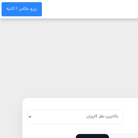
رزرو عکاس / آتلیه