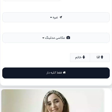
غیره
عکاسی مدلینگ
آقا
خانم
فقط آتلیه دار