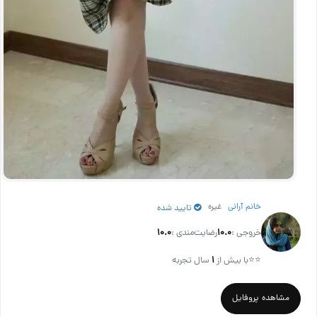
خانم آرانی
غیره
تایید شده
خروجی :
۱۰.۰
رضایت‌مندی :
۱۰.۰
⭐⭐
با بیش از
۱
سال تجربه
مشاهده پروفایل