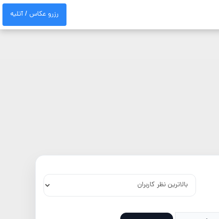
رزرو عکاس / آتلیه