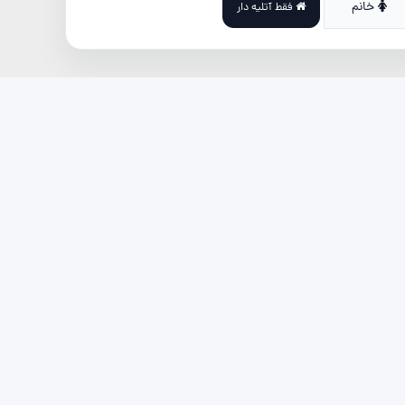
خانم
فقط آتلیه دار