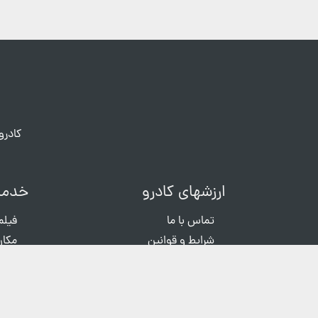
کادرو
ارزشهای کادرو
خدما
تماس با ما
فیلم
شرایط و قوانین
مکان
حریم خصوصی
عکاس
سوالات متداول
ثبت شکایات