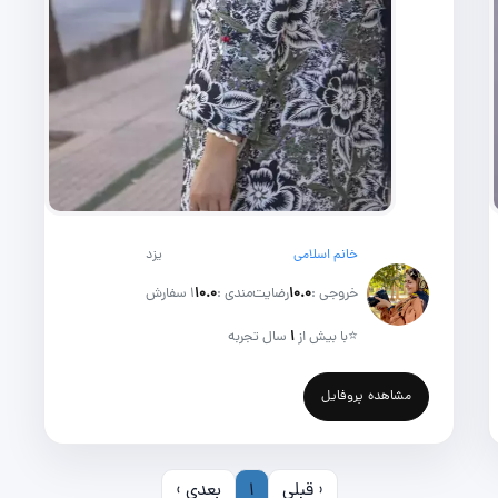
خانم اسلامی
یزد
خروجی :
۱۰.۰
رضایت‌مندی :
۱۰.۰
1 سفارش
⭐
با بیش از
۱
سال تجربه
مشاهده پروفایل
‹ قبلی
1
بعدی ›