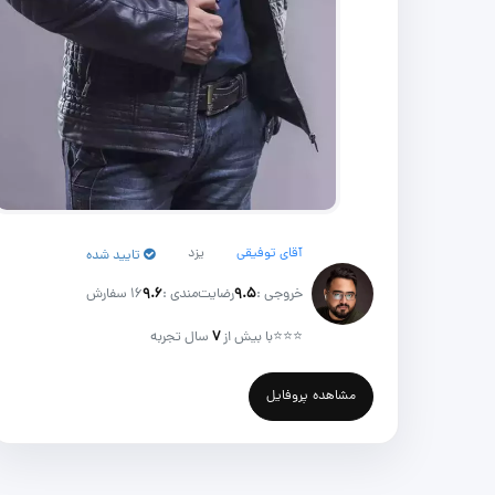
آقای توفیقی
یزد
تایید شده
خروجی :
۹.۵
رضایت‌مندی :
۹.۶
16 سفارش
⭐⭐⭐
با بیش از
۷
سال تجربه
مشاهده پروفایل