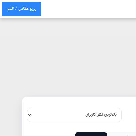
رزرو عکاس / آتلیه