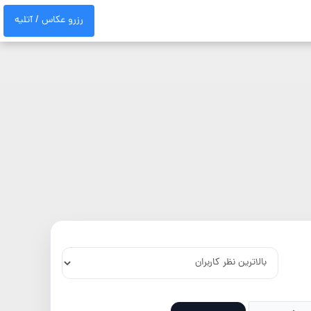
رزرو عکاس / آتلیه