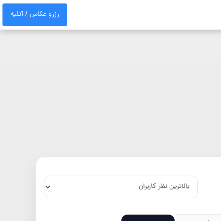
رزرو عکاس / آتلیه