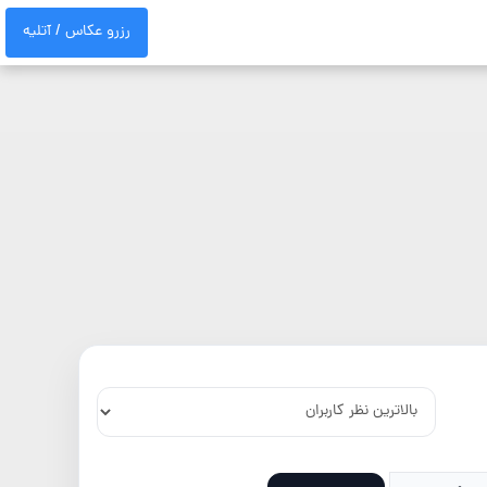
رزرو عکاس / آتلیه