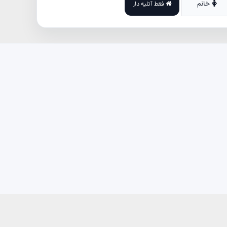
خانم
فقط آتلیه دار