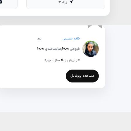
یزد
خانم حسینی
یزد
خروجی :
۱۰.۰
رضایت‌مندی :
۱۰.۰
⭐
با بیش از
۵
سال تجربه
مشاهده پروفایل