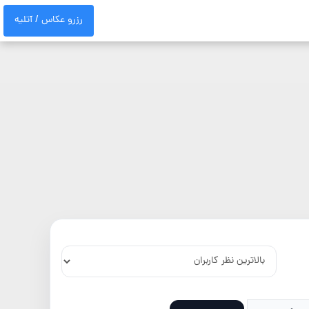
رزرو عکاس / آتلیه