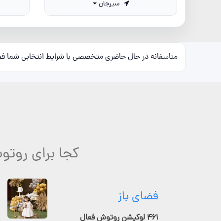
سیرجان
متاسفانه در حال حاضری متخصصی با شرایط انتخابی شما ف
کجا برای روت
فضای باز
۴۶۱ لوکیشن روتوش فعال