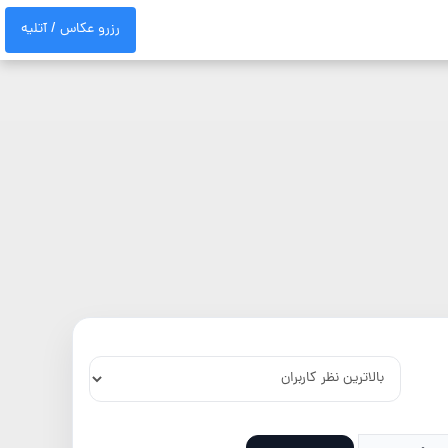
رزرو عکاس / آتلیه