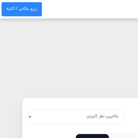
رزرو عکاس / آتلیه