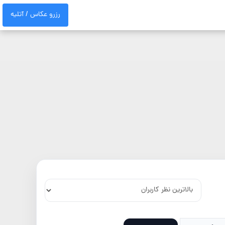
رزرو عکاس / آتلیه