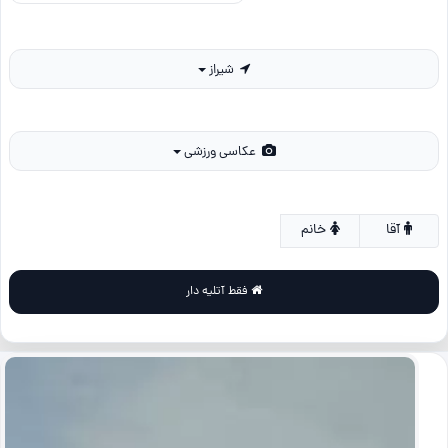
شیراز
عکاسی ورزشی
آقا
خانم
فقط آتلیه دار