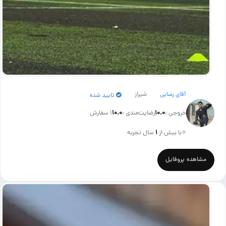
آقای رضایی
شیراز
تایید شده
خروجی :
۱۰.۰
رضایت‌مندی :
۱۰.۰
1 سفارش
⭐
با بیش از
۱
سال تجربه
مشاهده پروفایل