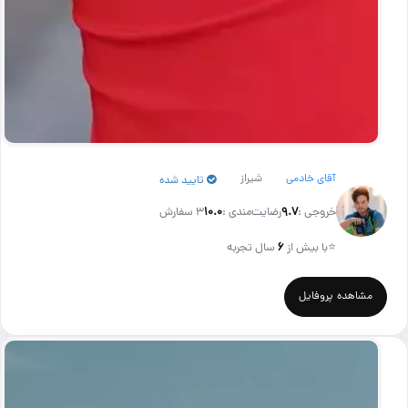
آقای خادمی
شیراز
تایید شده
خروجی :
۹.۷
رضایت‌مندی :
۱۰.۰
3 سفارش
⭐
با بیش از
۶
سال تجربه
مشاهده پروفایل