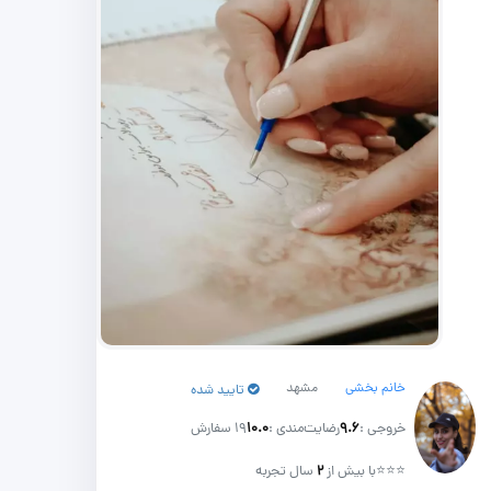
خانم بخشی
مشهد
تایید شده
خروجی :
۹.۶
رضایت‌مندی :
۱۰.۰
19 سفارش
⭐⭐⭐
با بیش از
۲
سال تجربه