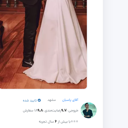
آقای پاسبان
مشهد
تایید شده
خروجی :
۹.۷
رضایت‌مندی :
۹.۸
18 سفارش
⭐⭐⭐
با بیش از
۶
سال تجربه