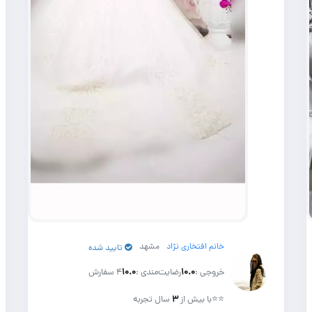
خانم افتخاری نژاد
مشهد
تایید شده
خروجی :
۱۰.۰
رضایت‌مندی :
۱۰.۰
4 سفارش
⭐⭐
با بیش از
۳
سال تجربه