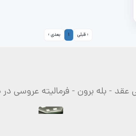
‹ قبلی
1
بعدی ›
 عقد - بله برون - فرمالیته عروسی در
عمارت و خونه باغ
دکوراتیو - 
محتوا
۱۲۴ لوکیشن عکاسی فعال