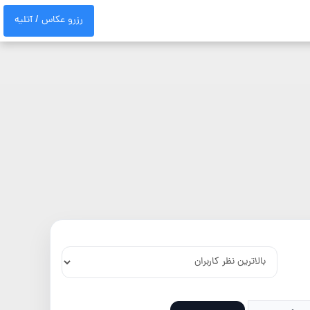
رزرو عکاس / آتلیه