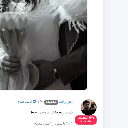
مشهد
تایید شده
تخفیف
آقای یگانه
خروجی :
۱۰.۰
رضایت‌مندی :
۱۰.۰
٪۳۰ تخفیف
مانده: ۷
⭐⭐⭐
با بیش از
۱
سال تجربه