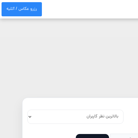
رزرو عکاس / آتلیه