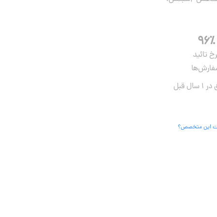
۹۶٪
رخ تائید
ارش‌ها
 این متخصص؟