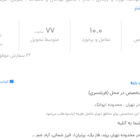
شتر
۷۷
۱۰.۰
ساعت
ن
صص
تعامل و برخورد
متوسط تحویل
سف
22 سفارش موفق در ۱ سال قبل
 رزرو
کجاست
خصص در محل (فریلنسری)
در تهران ، محدوده ایوانک
و این متخصص برای مناطق دورتر شامل هزینه ایاب‌وذهاب می‌شود
ا به آتلیه
محدوده تهران پرند، فاز یک، پرنیان۱، البرز شمالی، آراد شم ...