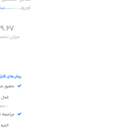
اون‌ق...
.......بی
۹.۶۷
میزان تخ
روش‌های قابل
حضور مت
فعال 
.- رزر
مراجعه شم
آتلیه در 