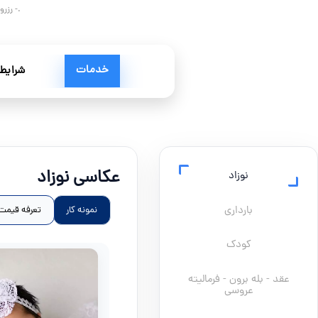
.- رزر
خدمات
شرایط 
عکاسی نوزاد
نوزاد
بارداری
نمونه کار
تعرفه قیمت
کودک
عقد - بله برون - فرمالیته
عروسی