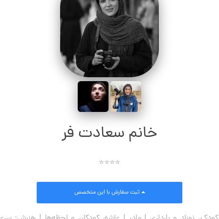
خانم سعادت فر
⭐⭐⭐⭐
ثبت سفارش
با این متخصص
ک، نوزاد و بارداری | مادر | عاشق کودکان و لحظه‌ها | هنرش: سر