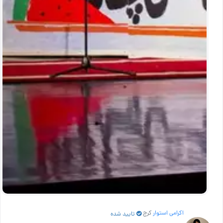
اکرامی استوار
کرج
تایید شده