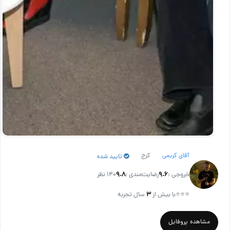
آقای کریمی
کرج
تایید شده
خروجی :
۹.۶
رضایت‌مندی :
۹.۸
140 نظر
⭐⭐⭐
با بیش از
۳
سال تجربه
مشاهده پروفایل