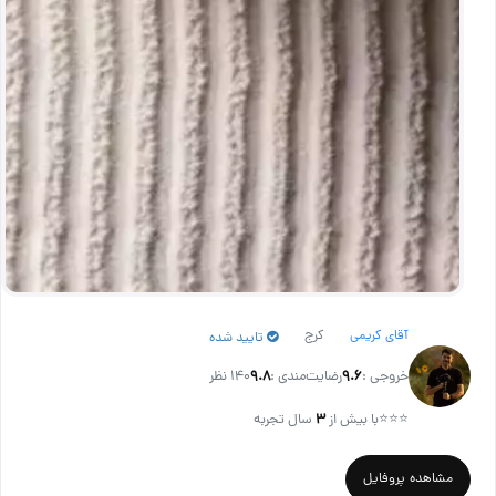
آقای کریمی
کرج
تایید شده
خروجی :
۹.۶
رضایت‌مندی :
۹.۸
140 نظر
⭐⭐⭐
با بیش از
۳
سال تجربه
مشاهده پروفایل