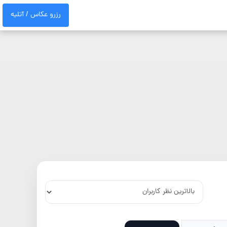
رزرو عکاس / آتلیه