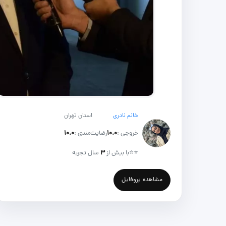
خانم نادری
استان تهران
خروجی :
۱۰.۰
رضایت‌مندی :
۱۰.۰
⭐⭐
با بیش از
۳
سال تجربه
مشاهده پروفایل