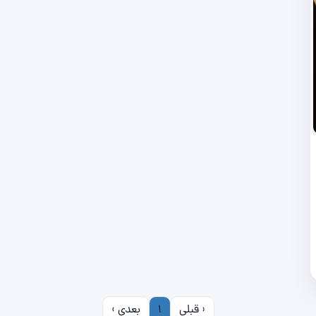
‹ قبلی
1
بعدی ›