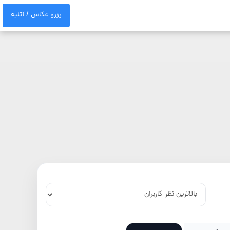
رزرو عکاس / آتلیه