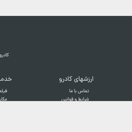
کادرو
ارزشهای کادرو
خدما
تماس با ما
فیلم
شرایط و قوانین
مکان
حریم خصوصی
عکاس
سوالات متداول
ثبت شکایات