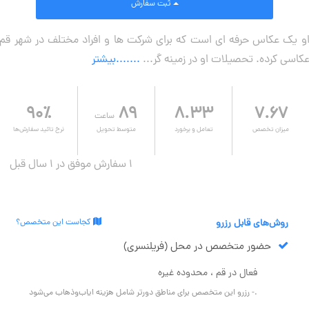
ثبت سفارش
و یک عکاس حرفه ای است که برای شرکت ها و افراد مختلف در شهر قم
کاسی کرده. تحصیلات او در زمینه گر...
.......بیشتر
۹۰٪
۸۹
۸.۳۳
۷.۶۷
ساعت
میزان تخصص
تعامل و برخورد
متوسط تحویل
نرخ تائید سفارش‌ها
1 سفارش موفق در ۱ سال قبل
روش‌های قابل رزرو
کجاست این متخصص؟
حضور متخصص در محل (فریلنسری)
فعال در قم ، محدوده غیره
.- رزرو این متخصص برای مناطق دورتر شامل هزینه ایاب‌وذهاب می‌شود