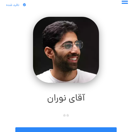
تائید شده
آقای نوران
⭐⭐