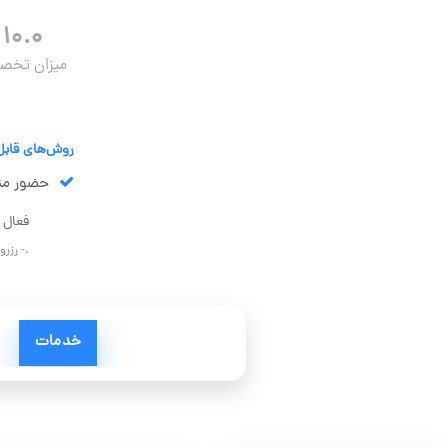
۱۰.۰
میزان تخ
روش‌های قابل
حضور مت
فعال د
.- رزر
خدمات