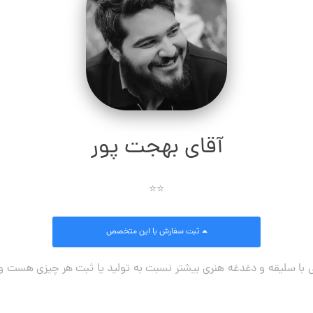
آقای بهجت پور
⭐⭐
ثبت سفارش
با این متخصص
با سلیقه و دغدغه هنری بیشتر نسبت به تولید یا ثبت هر چیزی هست و ت