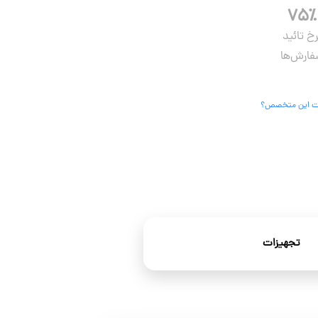
۷۵٪
رخ تائید
ارش‌ها
 این متخصص؟
تجهیزات