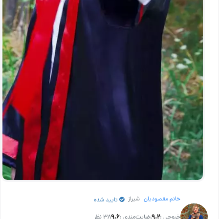
خانم مقصودیان
شیراز
تایید شده
خروجی :
۹.۲
رضایت‌مندی :
۹.۶
38 نظر