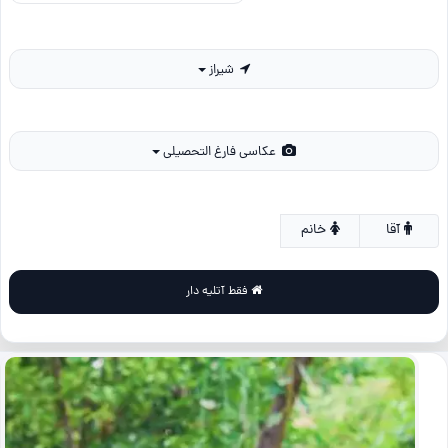
شیراز
عکاسی فارغ التحصیلی
آقا
خانم
فقط آتلیه دار