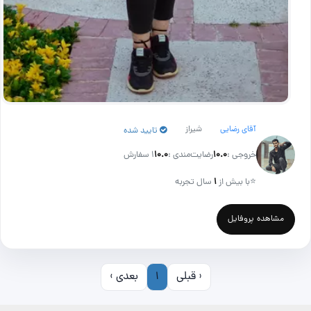
آقای رضایی
شیراز
تایید شده
خروجی :
۱۰.۰
رضایت‌مندی :
۱۰.۰
1 سفارش
⭐
با بیش از
۱
سال تجربه
مشاهده پروفایل
‹ قبلی
1
بعدی ›