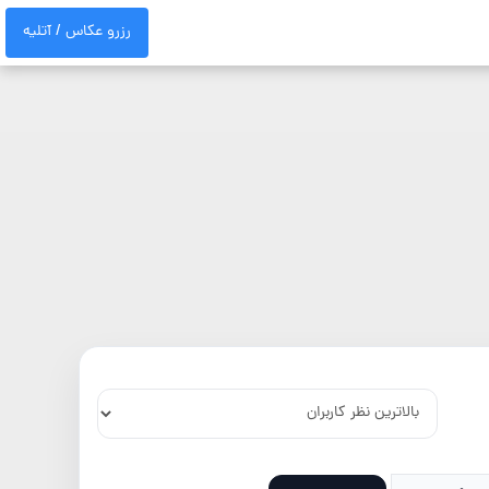
رزرو عکاس / آتلیه