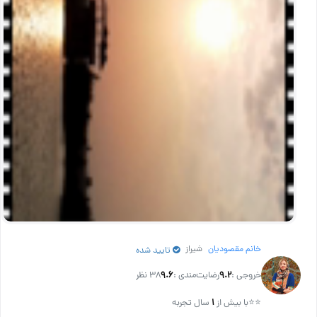
خانم مقصودیان
شیراز
تایید شده
خروجی :
۹.۲
رضایت‌مندی :
۹.۶
38 نظر
⭐⭐
با بیش از
۱
سال تجربه