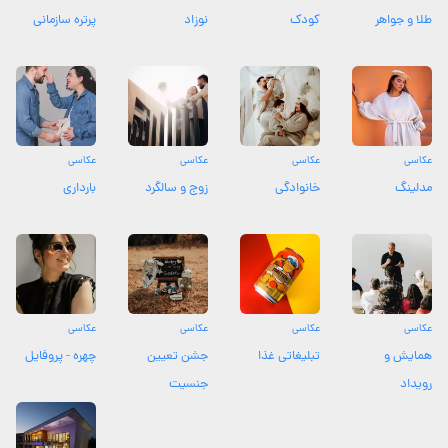
طلا و جواهر
کودک
نوزاد
پرتره سازمانی
عکاسی
عکاسی
عکاسی
عکاسی
مدلینگ
خانوادگی
زوج و سالگرد
بارداری
عکاسی
عکاسی
عکاسی
عکاسی
همایش و
تبلیغاتی غذا
جشن تعیین
چهره - پروفایل
رویداد
جنسیت