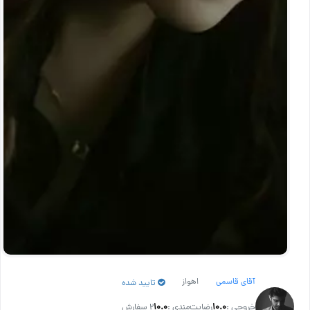
آقای قاسمی
اهواز
تایید شده
خروجی :
۱۰.۰
رضایت‌مندی :
۱۰.۰
2 سفارش