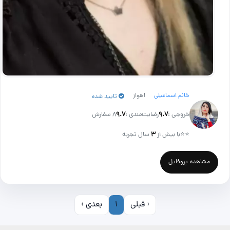
خانم اسماعیلی
اهواز
تایید شده
خروجی :
۹.۷
رضایت‌مندی :
۹.۷
8 سفارش
⭐⭐
با بیش از
۳
سال تجربه
مشاهده پروفایل
‹ قبلی
1
بعدی ›