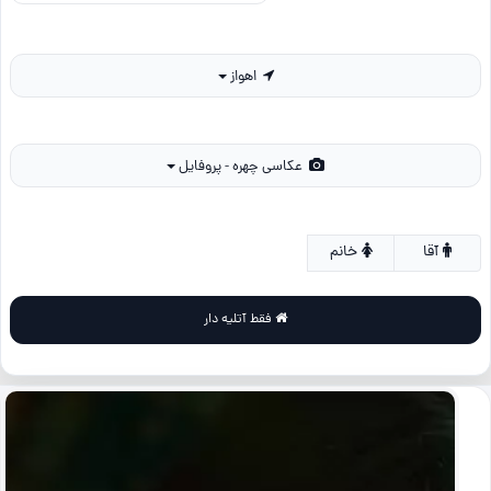
اهواز
عکاسی چهره - پروفایل
آقا
خانم
فقط آتلیه دار