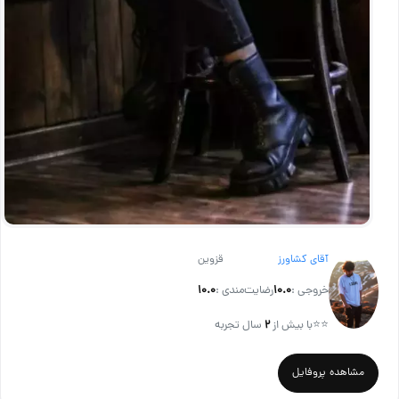
آقای کشاورز
قزوین
خروجی :
۱۰.۰
رضایت‌مندی :
۱۰.۰
⭐⭐
با بیش از
۲
سال تجربه
مشاهده پروفایل