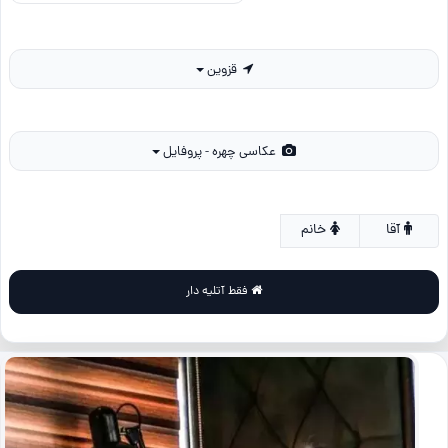
قزوین
عکاسی چهره - پروفایل
آقا
خانم
فقط آتلیه دار