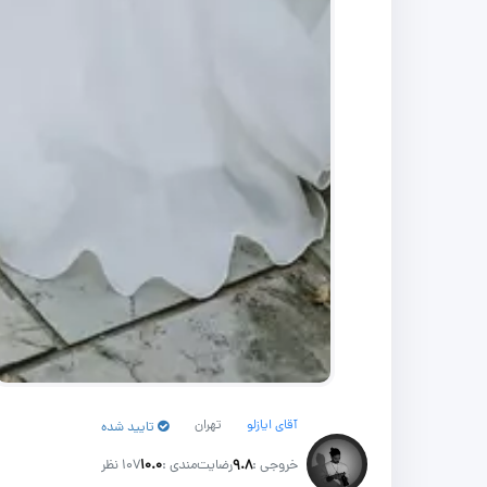
آقای ایازلو
تهران
تایید شده
خروجی :
۹.۸
رضایت‌مندی :
۱۰.۰
107 نظر