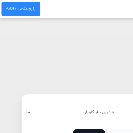
رزرو عکاس / آتلیه