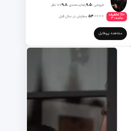
خروجی :
۹.۵
رضایت‌مندی :
۹.۸
107 نظر
٪۱۰ تخفیف
⭐⭐⭐
+
۵۴
سفارش در سال قبل
مانده: ۳
مشاهده پروفایل