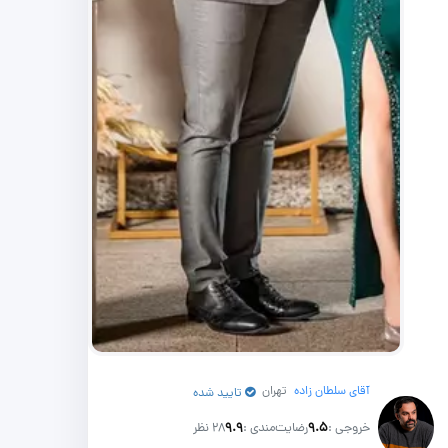
آقای سلطان زاده
تهران
تایید شده
خروجی :
۹.۵
رضایت‌مندی :
۹.۹
28 نظر