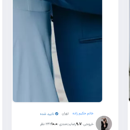
خانم حکیم زاده
تهران
تایید شده
خروجی :
۹.۷
رضایت‌مندی :
۱۰.۰
242 نظر