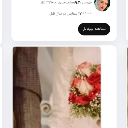
خروجی :
۹.۶
رضایت‌مندی :
۱۰.۰
32 نظر
⭐⭐⭐
+
۱۷
سفارش در سال قبل
مشاهده پروفایل