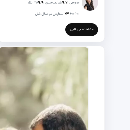
خروجی :
۹.۷
رضایت‌مندی :
۹.۹
38 نظر
⭐⭐⭐
+
۲۳
سفارش در سال قبل
مشاهده پروفایل