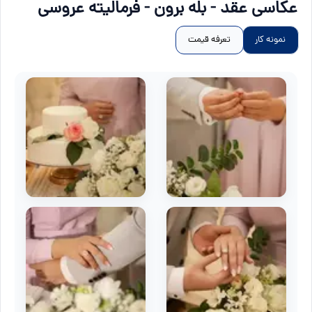
عکاسی عقد - بله برون - فرمالیته عروسی
نمونه کار
تعرفه قیمت