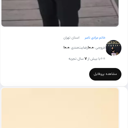
خانم مرادی ناصر
استان تهران
خروجی :
۱۰.۰
رضایت‌مندی :
۱۰.۰
⭐⭐
با بیش از
۷
سال تجربه
مشاهده پروفایل