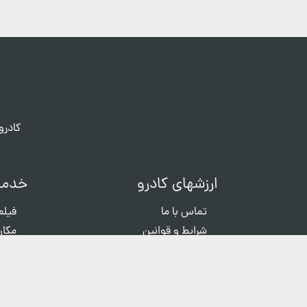
کادرو
ارزشهای کادرو
خدما
تماس با ما
فیلم
شرایط و قوانین
مکان
حریم خصوصی
عکاس
سوالات متداول
ثبت شکایات