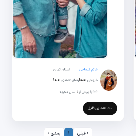
خانم تیماجی
استان تهران
خروجی :
۱۰.۰
رضایت‌مندی :
۱۰.۰
⭐⭐
با بیش از
۱
سال تجربه
مشاهده پروفایل
‹ قبلی
1
بعدی ›