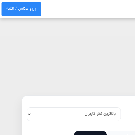
رزرو عکاس / آتلیه