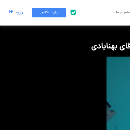
ورود
رزرو عکاس
اس با ما
پشتیبانی بله
قای بهنابادی