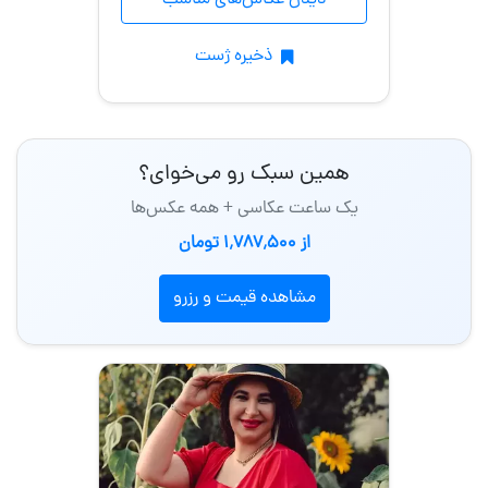
دیدن عکاس‌های مناسب
ذخیره ژست
همین سبک رو می‌خوای؟
یک ساعت عکاسی + همه عکس‌ها
از 1٬787٬500 تومان
مشاهده قیمت و رزرو