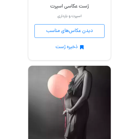
ژست عکاسی اسپرت
اسپرت و بارداری
عاشقانه
دیدن عکاس‌های مناسب
مدلینگ
با
ذخیره ژست
گیتار
نشسته
اسپرت
با
حجاب
ایستاده
عکس
تولد