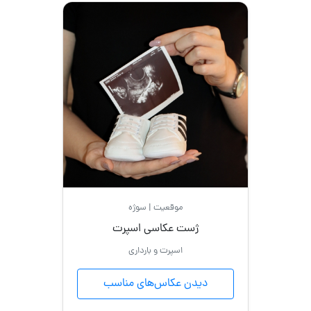
مادر
و
دختر
کودک
مادر
و
پسر
عروس
موقعیت | سوژه
و
ژست عکاسی اسپرت
داماد
اسپرت و بارداری
بارداری
دیدن عکاس‌های مناسب