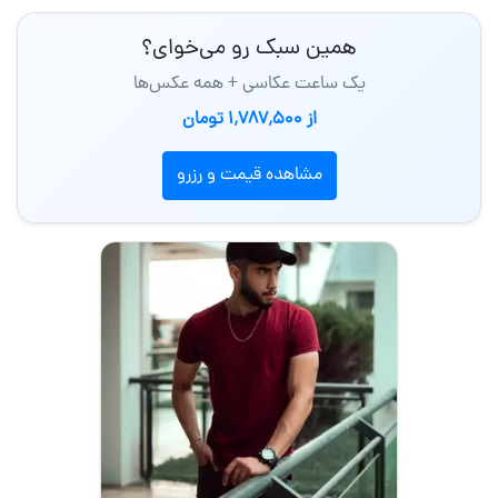
همین سبک رو می‌خوای؟
یک ساعت عکاسی + همه عکس‌ها
از 1٬787٬500 تومان
مشاهده قیمت و رزرو