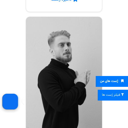
ژست های من
فیلتر ژست ها