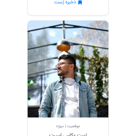
ذخیره ژست
موقعیت | سوژه
ژست عکاسی اسپرت