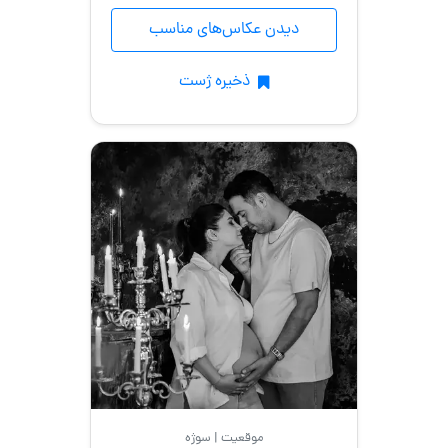
دیدن عکاس‌های مناسب
طبیعت
/
فضای
ذخیره ژست
باز
خانه
آتلیه
محضر
آتلیه
کودک
موقعیت عکاسی
موقعیت | سوژه