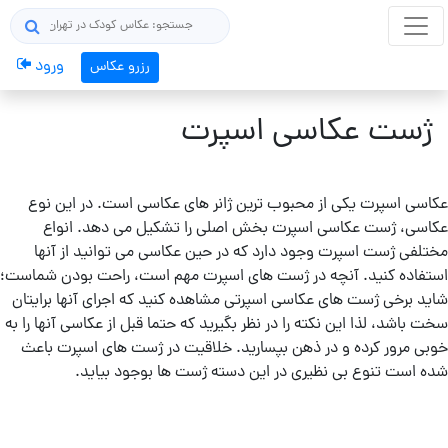
×
جستجو
ورود
رزرو عکاس
ژست های من
ژست عکاسی اسپرت
همه ژست های عکاسی
سوژه عکاسی
عکاسی اسپرت یکی از محبوب ترین ژانر های عکاسی است. در این نوع
عکاسی، ژست عکاسی اسپرت بخش اصلی را تشکیل می دهد. انواع
مختلفی ژست اسپرت وجود دارد که در حین عکاسی می توانید از آنها
استفاده کنید. آنچه در ژست های اسپرت مهم است، راحت بودن شماست؛
مردانه
شاید برخی ژست های عکاسی اسپرتی مشاهده کنید که اجرای آنها برایتان
/
سخت باشد، لذا این نکته را در نظر بگیرید که حتما قبل از عکاسی آنها را به
پسرانه
خوبی مرور کرده و در ذهن بپسارید. خلاقیت در ژست های اسپرت باعث
شده است تنوع بی نظیری در این دسته ژست ها بوجود بیاید.
دخترانه
/ زنانه