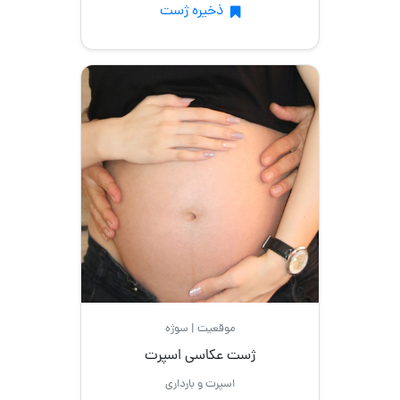
خانوادگی
ذخیره ژست
دو
نفره
فارغ
التحصیلی
محل عکاسی
در
برف
موقعیت | سوژه
ژست عکاسی اسپرت
سلفی
اسپرت و بارداری