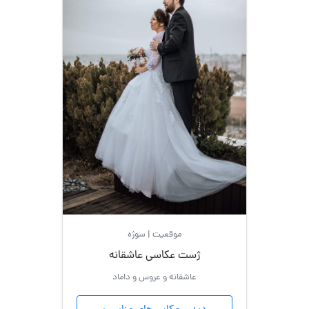
موقعیت | سوژه
ژست عکاسی عاشقانه
عاشقانه و عروس و داماد