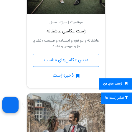
موقعیت | سوژه | محل
ژست عکاسی عاشقانه
عاشقانه و دو نفره و ایستاده و طبیعت / فضای
باز و عروس و داماد
دیدن عکاس‌های مناسب
ذخیره ژست
ژست های من
فیلتر ژست ها