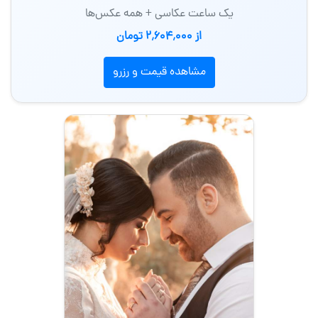
یک ساعت عکاسی + همه عکس‌ها
از 2٬604٬000 تومان
مشاهده قیمت و رزرو