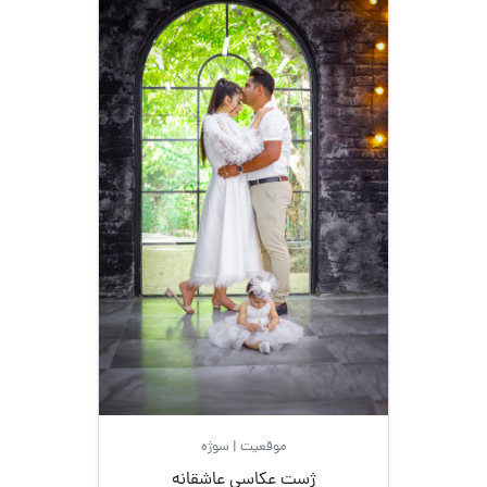
موقعیت | سوژه
ژست عکاسی عاشقانه