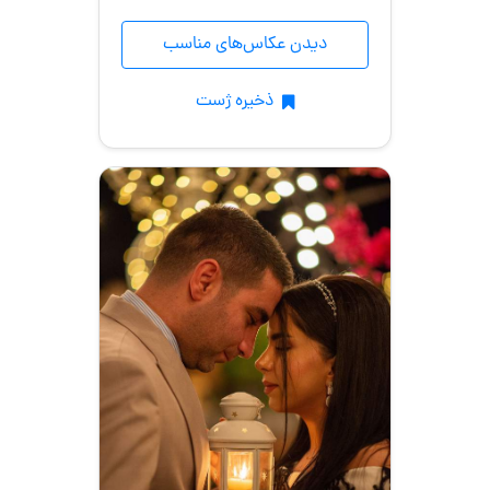
طبیعت
دیدن عکاس‌های مناسب
/
فضای
ذخیره ژست
باز
خانه
آتلیه
محضر
آتلیه
کودک
موقعیت عکاسی