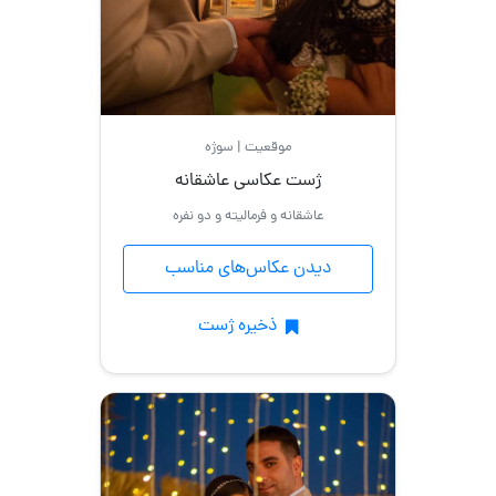
عاشقانه
مدلینگ
موقعیت | سوژه
با
ژست عکاسی عاشقانه
گیتار
عاشقانه و فرمالیته و دو نفره
نشسته
دیدن عکاس‌های مناسب
اسپرت
با
ذخیره ژست
حجاب
ایستاده
عکس
تولد