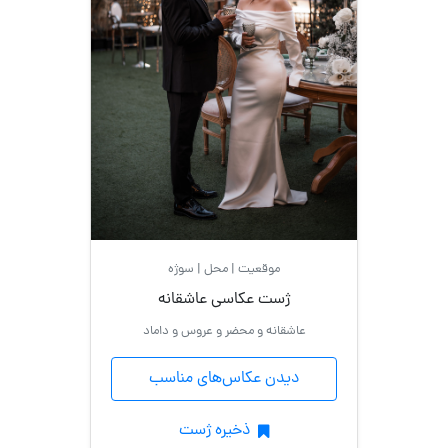
موقعیت | محل | سوژه
ژست عکاسی عاشقانه
عاشقانه و محضر و عروس و داماد
دیدن عکاس‌های مناسب
ذخیره ژست