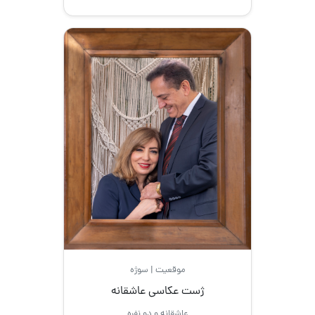
موقعیت | سوژه
ژست عکاسی عاشقانه
عاشقانه و دو نفره