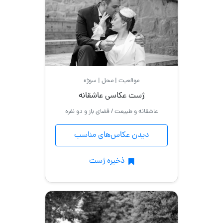
مادر
و
دختر
کودک
موقعیت | محل | سوژه
ژست عکاسی عاشقانه
مادر
و
عاشقانه و طبیعت / فضای باز و دو نفره
پسر
دیدن عکاس‌های مناسب
عروس
و
ذخیره ژست
داماد
بارداری