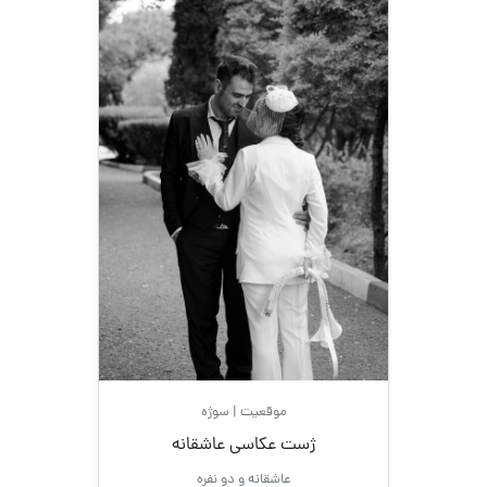
خانوادگی
دو
نفره
فارغ
التحصیلی
محل عکاسی
در
برف
موقعیت | سوژه
ژست عکاسی عاشقانه
سلفی
عاشقانه و دو نفره