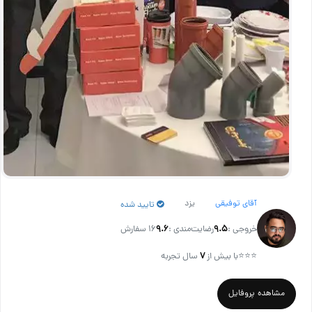
آقای توفیقی
یزد
تایید شده
خروجی :
۹.۵
رضایت‌مندی :
۹.۶
16 سفارش
⭐⭐⭐
با بیش از
۷
سال تجربه
مشاهده پروفایل