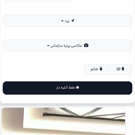
یزد
عکاسی پرتره سازمانی
آقا
خانم
فقط آتلیه دار