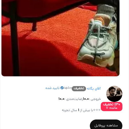
مشهد
تایید شده
تخفیف
آقای یگانه
خروجی :
۱۰.۰
رضایت‌مندی :
۱۰.۰
٪۳۰ تخفیف
مانده: ۷
⭐⭐⭐
با بیش از
۱
سال تجربه
مشاهده پروفایل