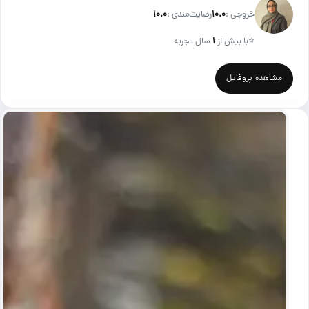
خروجی :
۱۰.۰
رضایت‌مندی :
۱۰.۰
⭐
با بیش از
۱
سال تجربه
مشاهده پروفایل