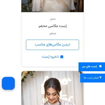
محل
ژست عکاسی محضر
محضر
دیدن عکاس‌های مناسب
ذخیره ژست
ژست های من
فیلتر ژست ها