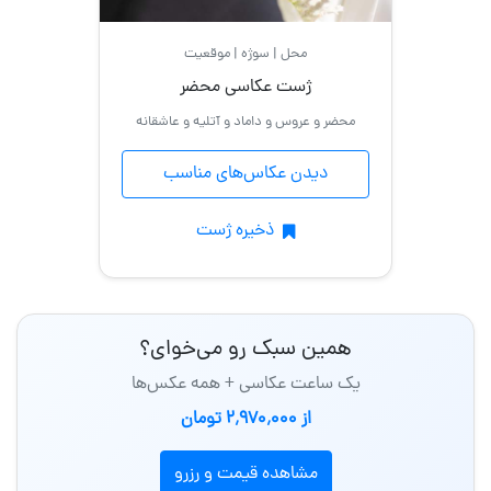
محل | سوژه | موقعیت
ژست عکاسی محضر
محضر و عروس و داماد و آتلیه و عاشقانه
دیدن عکاس‌های مناسب
ذخیره ژست
همین سبک رو می‌خوای؟
یک ساعت عکاسی + همه عکس‌ها
از 2٬970٬000 تومان
مشاهده قیمت و رزرو