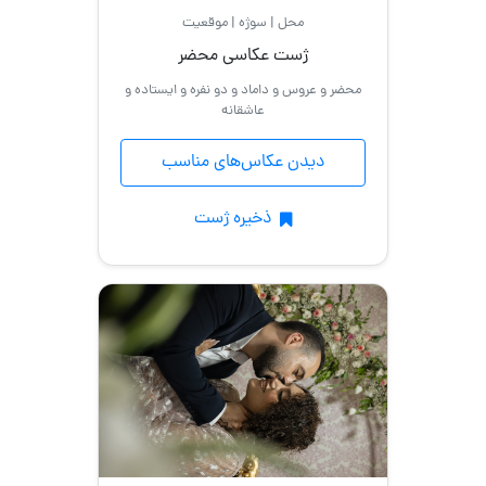
محل | سوژه | موقعیت
مدلینگ
ژست عکاسی محضر
با
محضر و عروس و داماد و دو نفره و ایستاده و
عاشقانه
گیتار
دیدن عکاس‌های مناسب
نشسته
ذخیره ژست
اسپرت
با
حجاب
ایستاده
عکس
تولد