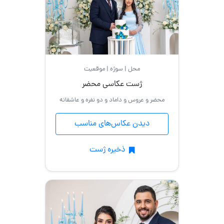
مادر
و
دختر
کودک
محل | سوژه | موقعیت
ژست عکاسی محضر
مادر
محضر و عروس و داماد و دو نفره و عاشقانه
و
پسر
دیدن عکاس‌های مناسب
عروس
ذخیره ژست
و
داماد
بارداری