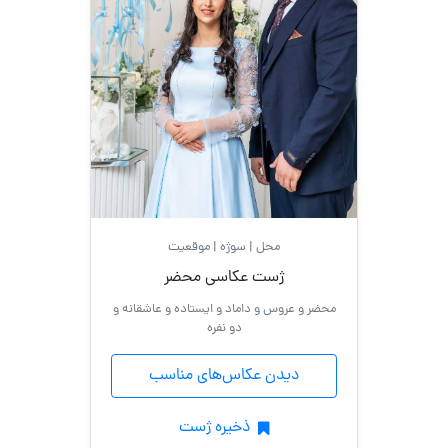
خانوادگی
دو
نفره
فارغ
التحصیلی
محل | سوژه | موقعیت
محل عکاسی
ژست عکاسی محضر
محضر و عروس و داماد و ایستاده و عاشقانه و
در
دو نفره
برف
دیدن عکاس‌های مناسب
سلفی
ذخیره ژست
طبیعت