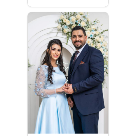
/
فضای
باز
خانه
آتلیه
محضر
آتلیه
کودک
موقعیت عکاسی
عاشقانه