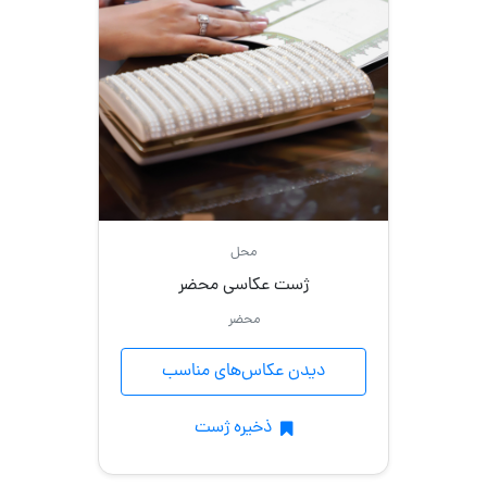
محل
ژست عکاسی محضر
محضر
دیدن عکاس‌های مناسب
ذخیره ژست