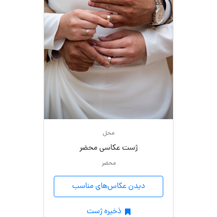
محل
ژست عکاسی محضر
محضر
دیدن عکاس‌های مناسب
ذخیره ژست