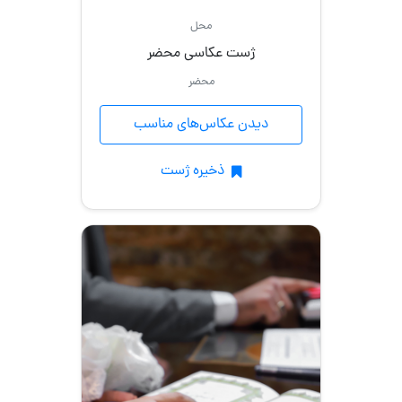
محل
ژست عکاسی محضر
محضر
دیدن عکاس‌های مناسب
ذخیره ژست