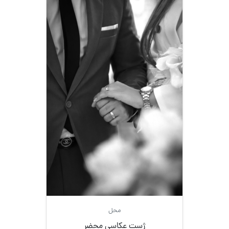
محل
ژست عکاسی محضر