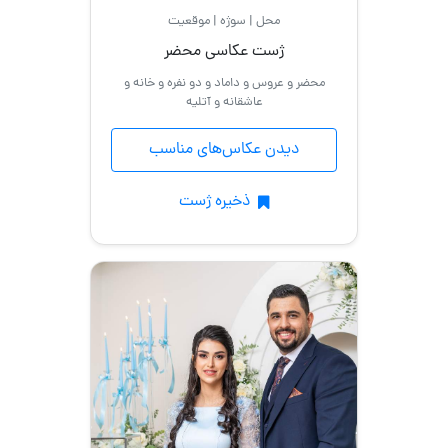
محل | سوژه | موقعیت
با
ژست عکاسی محضر
ماشین
محضر و عروس و داماد و دو نفره و خانه و
عاشقانه و آتلیه
فرمالیته
دیدن عکاس‌های مناسب
ذخیره ژست