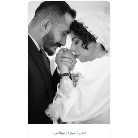
محل | سوژه | موقعیت