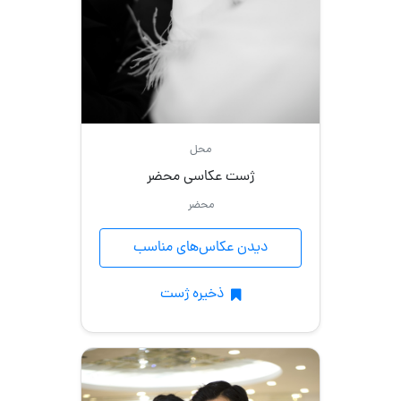
محل
ژست عکاسی محضر
محضر
دیدن عکاس‌های مناسب
ذخیره ژست