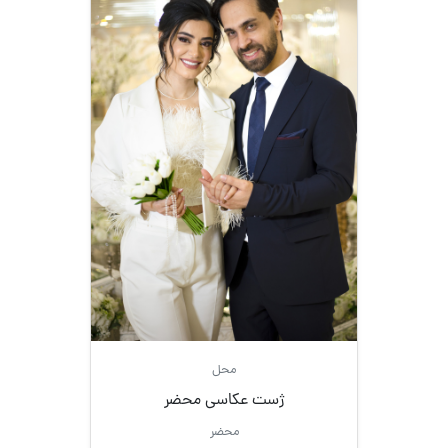
محل
ژست عکاسی محضر
محضر