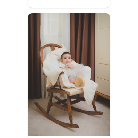
خانوادگی
دو
نفره
فارغ
التحصیلی
محل عکاسی
در
برف
سلفی
طبیعت