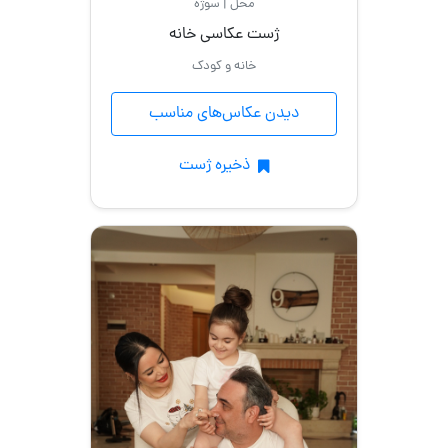
محل | سوژه
مدلینگ
ژست عکاسی خانه
خانه و کودک
با
گیتار
دیدن عکاس‌های مناسب
نشسته
ذخیره ژست
اسپرت
با
حجاب
ایستاده
عکس
تولد