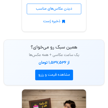
دیدن عکاس‌های مناسب
ذخیره ژست
همین سبک رو می‌خوای؟
یک ساعت عکاسی + همه عکس‌ها
از 1٬537٬536 تومان
مشاهده قیمت و رزرو