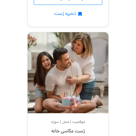
ذخیره ژست
موقعیت | محل | سوژه
ژست عکاسی خانه