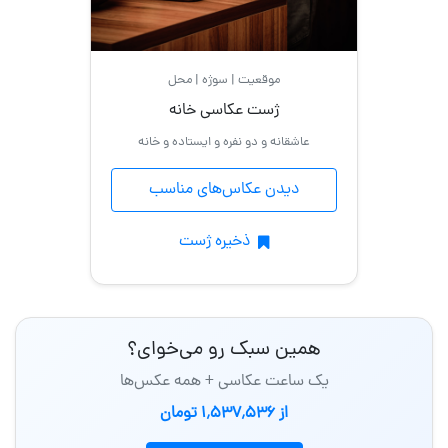
موقعیت | سوژه | محل
ژست عکاسی خانه
عاشقانه و دو نفره و ایستاده و خانه
دیدن عکاس‌های مناسب
ذخیره ژست
همین سبک رو می‌خوای؟
یک ساعت عکاسی + همه عکس‌ها
از 1٬537٬536 تومان