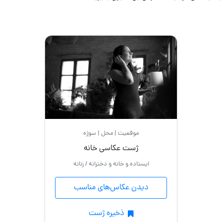
مادر
و
دختر
کودک
مادر
و
پسر
موقعیت | محل | سوژه
عروس
ژست عکاسی خانه
و
ایستاده و خانه و دخترانه / زنانه
داماد
دیدن عکاس‌های مناسب
بارداری
ذخیره ژست