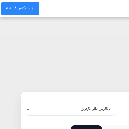
رزرو عکاس / آتلیه