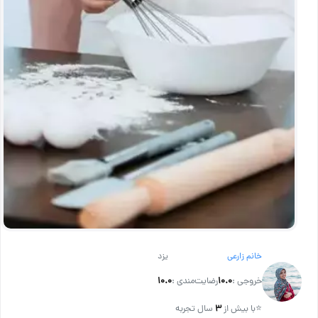
خانم زارعی
یزد
خروجی :
۱۰.۰
رضایت‌مندی :
۱۰.۰
⭐
با بیش از
۳
سال تجربه