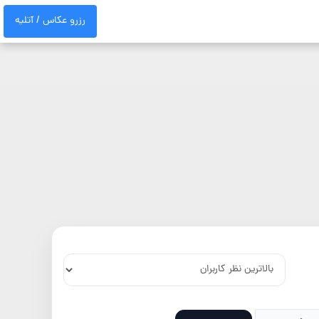
رزرو عکاس / آتلیه