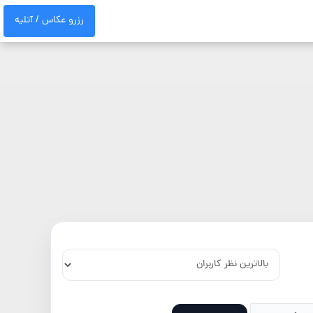
رزرو عکاس / آتلیه