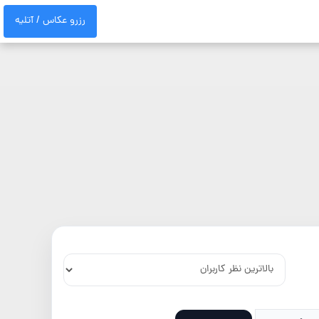
رزرو عکاس / آتلیه