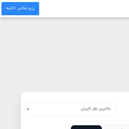
رزرو عکاس / آتلیه