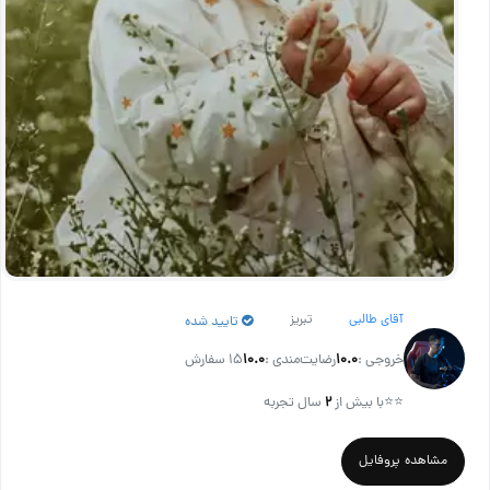
آقای طالبی
تبریز
تایید شده
خروجی :
۱۰.۰
رضایت‌مندی :
۱۰.۰
15 سفارش
⭐⭐
با بیش از
۲
سال تجربه
مشاهده پروفایل