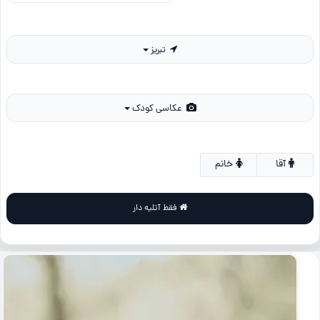
تبریز
عکاسی کودک
آقا
خانم
فقط آتلیه دار