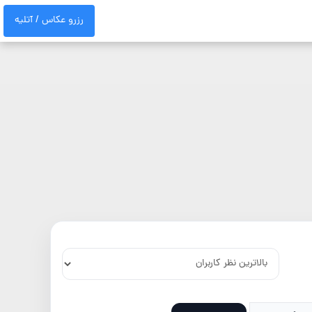
رزرو عکاس / آتلیه