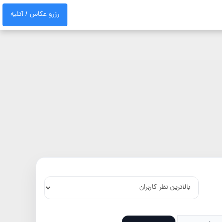
رزرو عکاس / آتلیه