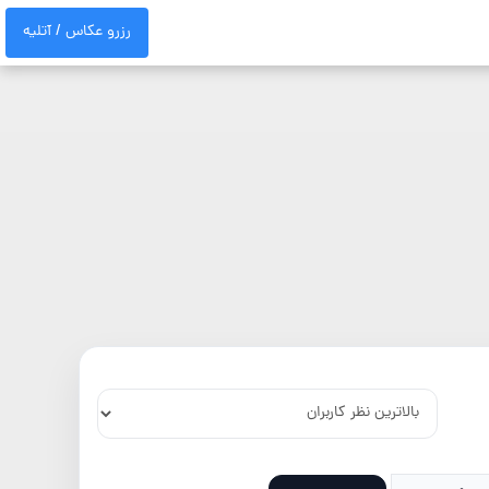
رزرو عکاس / آتلیه