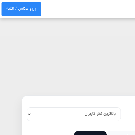
رزرو عکاس / آتلیه